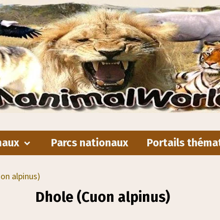
maux
Parcs nationaux
Portails théma
on alpinus)
Dhole (Cuon alpinus)