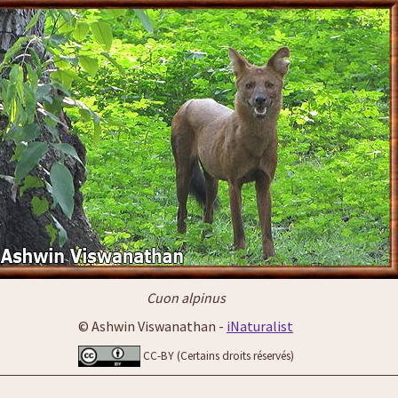
Cuon alpinus
© Ashwin Viswanathan -
iNaturalist
CC-BY (Certains droits réservés)