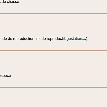
s de chasse
iode de reproduction, mode reproductif,
gestation
,...)
T
espèce