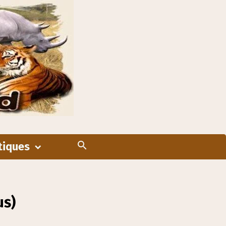
tiques
us)