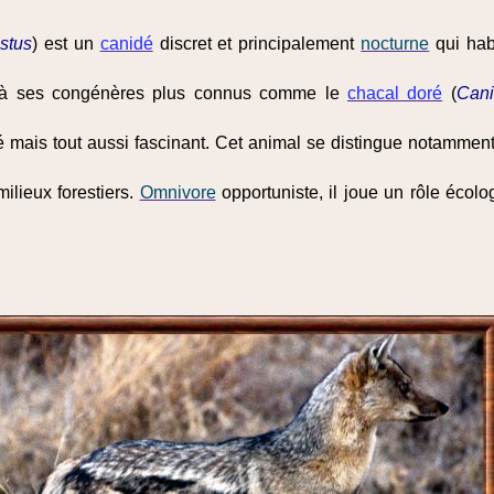
stus
) est un
canidé
discret et principalement
nocturne
qui hab
nt à ses congénères plus connus comme le
chacal doré
(
Cani
dié mais tout aussi fascinant. Cet animal se distingue notamme
milieux forestiers.
Omnivore
opportuniste, il joue un rôle éco