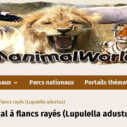
maux
Parcs nationaux
Portails théma
flancs rayés (Lupulella adustus)
al à flancs rayés (Lupulella adust