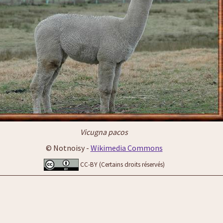
Vicugna pacos
© Notnoisy -
Wikimedia Commons
CC-BY (Certains droits réservés)