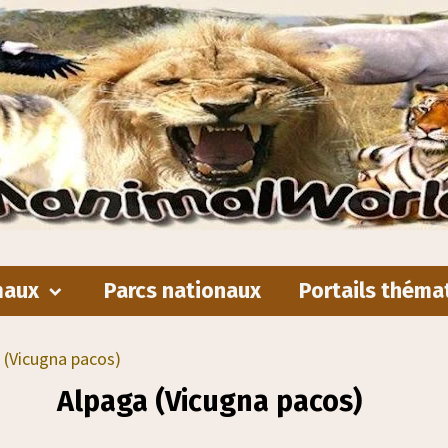
maux
Parcs nationaux
Portails théma
 (Vicugna pacos)
Alpaga (Vicugna pacos)