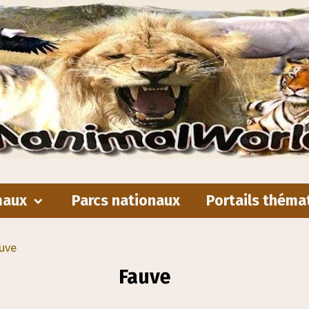
maux
Parcs nationaux
Portails théma
uve
Fauve