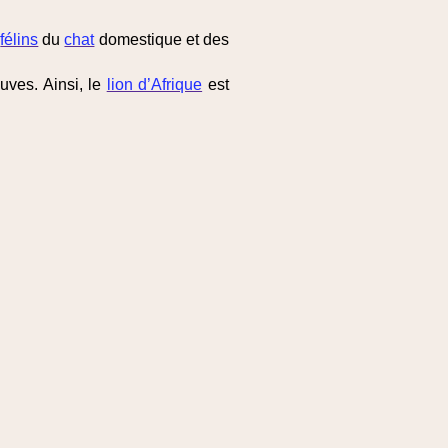
s
félins
du
chat
domestique et des
auves. Ainsi, le
lion d’Afrique
est