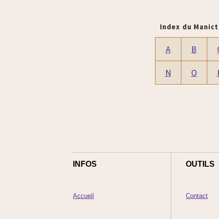
Index du Manict
A
B
N
O
INFOS
OUTILS
Accueil
Contact