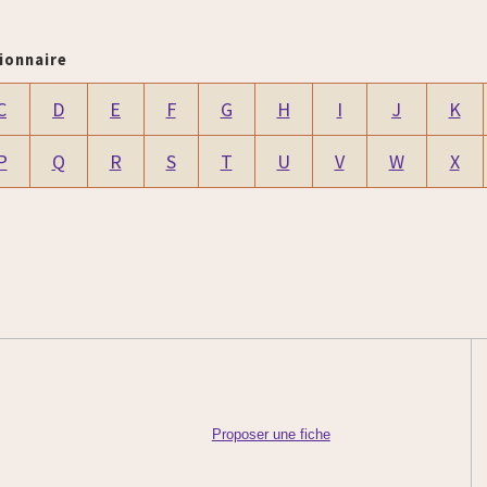
ionnaire
C
D
E
F
G
H
I
J
K
P
Q
R
S
T
U
V
W
X
Proposer une fiche