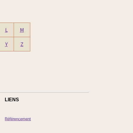
L
M
Y
Z
LIENS
Référencement