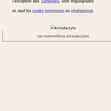
l’exception des
camélidés
, sont onguligrades
et, sauf les
suidés
(
omnivores
ou
végétariens
).
Les mammifères artiodactyles