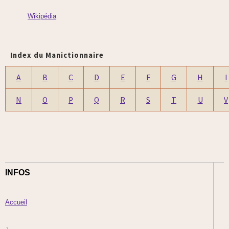
Wikipédia
Index du Manictionnaire
A
B
C
D
E
F
G
H
I
N
O
P
Q
R
S
T
U
V
INFOS
Accueil