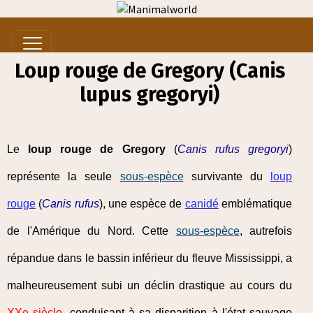
Loup rouge de Gregory (Canis
lupus gregoryi)
Le
loup rouge de Gregory
(
Canis rufus gregoryi
)
représente la seule
sous-espèce
survivante du
loup
rouge
(
Canis rufus
), une espèce de
canidé
emblématique
de l'Amérique du Nord. Cette
sous-espèce
, autrefois
répandue dans le bassin inférieur du fleuve Mississippi, a
malheureusement subi un déclin drastique au cours du
XXe siècle
, conduisant à sa disparition à l'état sauvage