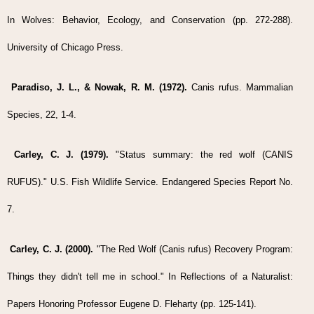
In Wolves: Behavior, Ecology, and Conservation (pp. 272-288).
University of Chicago Press.
Paradiso, J. L., & Nowak, R. M. (1972).
Canis rufus. Mammalian
Species, 22, 1-4.
Carley, C. J. (1979).
"Status summary: the red wolf (CANIS
RUFUS)." U.S. Fish Wildlife Service. Endangered Species Report No.
7.
Carley, C. J. (2000).
"The Red Wolf (Canis rufus) Recovery Program:
Things they didn't tell me in school." In Reflections of a Naturalist:
Papers Honoring Professor Eugene D. Fleharty (pp. 125-141).