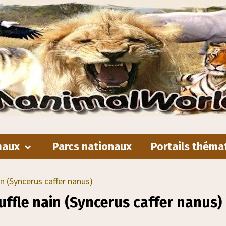
maux
Parcs nationaux
Portails théma
in (Syncerus caffer nanus)
uffle nain (Syncerus caffer nanus)