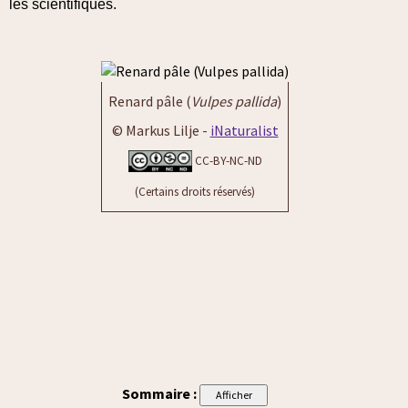
les scientifiques.
Renard pâle (
Vulpes pallida
)
© Markus Lilje -
iNaturalist
CC-BY-NC-ND
(Certains droits réservés)
Sommaire :