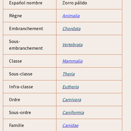
Español nombre
Zorro pálido
Règne
Animalia
Embranchement
Chordata
Sous-
Vertebrata
embranchement
Classe
Mammalia
Sous-classe
Theria
Infra-classe
Eutheria
Ordre
Carnivora
Sous-ordre
Caniformia
Famille
Canidae