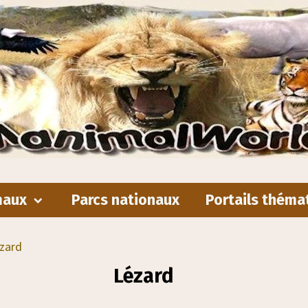
maux
Parcs nationaux
Portails théma
zard
Lézard