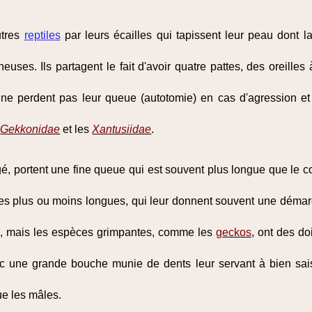
utres
reptiles
par leurs écailles qui tapissent leur peau dont 
ineuses. Ils partagent le fait d'avoir quatre pattes, des oreill
s ne perdent pas leur queue (autotomie) en cas d'agression et
s
Gekkonidae
et les
Xantusiidae
.
gé, portent une fine queue qui est souvent plus longue que le c
pattes plus ou moins longues, qui leur donnent souvent une déma
es, mais les espèces grimpantes, comme les
geckos
, ont des do
ec une grande bouche munie de dents leur servant à bien sai
ue les mâles.