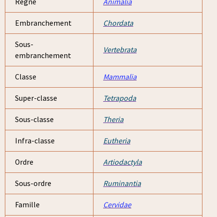
Règne
Animalia
Embranchement
Chordata
Sous-
Vertebrata
embranchement
Classe
Mammalia
Super-classe
Tetrapoda
Sous-classe
Theria
Infra-classe
Eutheria
Ordre
Artiodactyla
Sous-ordre
Ruminantia
Famille
Cervidae