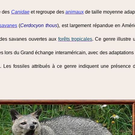
le des
Canidae
et regroupe des
animaux
de taille moyenne adap
 savanes
(
Cerdocyon thous
), est largement répandue en Amér
t des savanes ouvertes aux
forêts tropicales
. Ce genre illustre
s lors du Grand échange interaméricain, avec des adaptation
e. Les fossiles attribués à ce genre indiquent une présence 