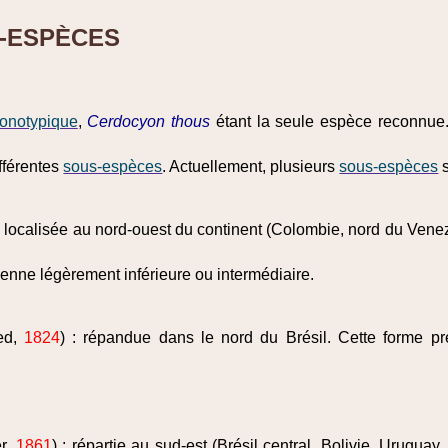
-ESPÈCES
onotypique
,
Cerdocyon thous
étant la seule espèce reconnue.
ifférentes
sous-espèces
. Actuellement, plusieurs
sous-espèces
s
 : localisée au nord‑ouest du continent (Colombie, nord du Venez
enne légèrement inférieure ou intermédiaire.
ed,
1824
) : répandue dans le nord du Brésil. Cette forme pr
r,
1861
) : répartie au sud‑est (Brésil central, Bolivie, Uruguay