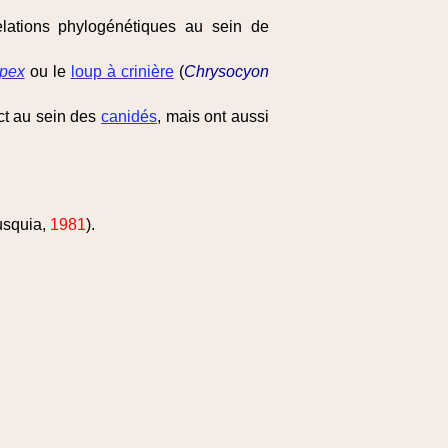
lations phylogénétiques au sein de
opex
ou le
loup à crinière
(
Chrysocyon
ct au sein des
canidés
, mais ont aussi
usquia,
1981
).