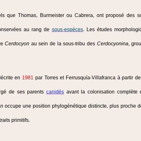
tels que Thomas, Burmeister ou Cabrera, ont proposé des so
conservées au rang de
sous-espèces
. Les études morphologi
nre
Cerdocyon
au sein de la sous-tribu des
Cerdocyonina
, gro
écrite en
1981
par Torres et Ferrusquía-Villafranca à partir
ergé de ses parents
canidés
avant la colonisation complète
on
occupe une position phylogénétique distincte, plus proche 
aits primitifs.