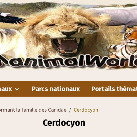
maux
Parcs nationaux
Portails théma
ormant la famille des Canidae
Cerdocyon
Cerdocyon