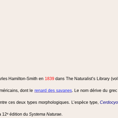
arles Hamilton-Smith en
1839
dans The Naturalist’s Library (vo
éricains, dont le
renard des savanes
. Le nom dérive du grec 
e entre ces deux types morphologiques. L’espèce type,
Cerdocyo
 12ᵉ édition du
Systema Naturae
.