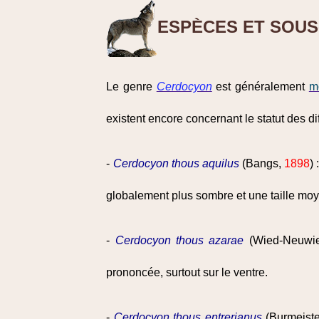
ESPÈCES ET SOUS
Le genre
Cerdocyon
est généralement
m
existent encore concernant le statut des d
-
Cerdocyon thous aquilus
(Bangs,
1898
)
globalement plus sombre et une taille moy
-
Cerdocyon thous azarae
(Wied-Neuwi
prononcée, surtout sur le ventre.
-
Cerdocyon thous entrerianus
(Burmeiste