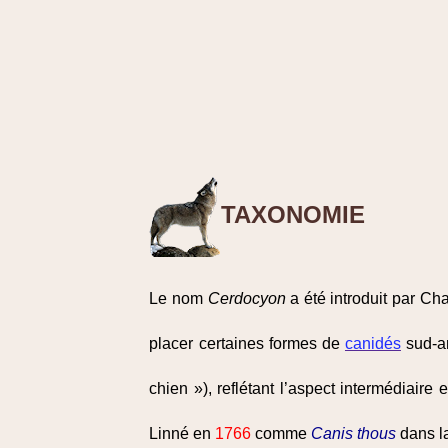
TAXONOMIE
Le nom
Cerdocyon
a été introduit par Ch
placer certaines formes de
canidés
sud-am
chien »), reflétant l’aspect intermédiair
Linné en
1766
comme
Canis thous
dans la