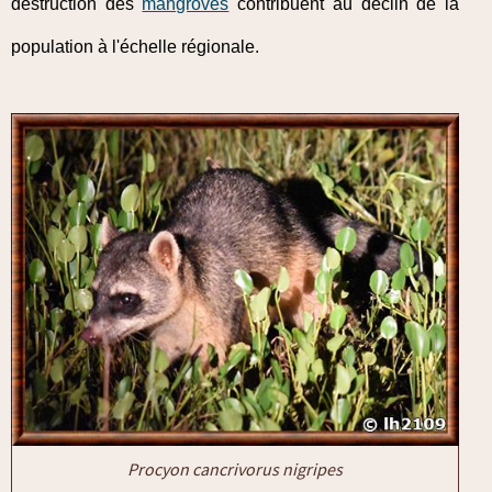
destruction des
mangroves
contribuent au déclin de la
population à l'échelle régionale.
Procyon cancrivorus nigripes