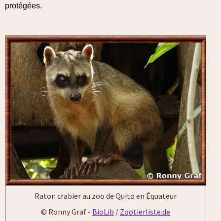
protégées.
Raton crabier au zoo de Quito en Équateur
© Ronny Graf -
BioLib
/
Zootierliste.de