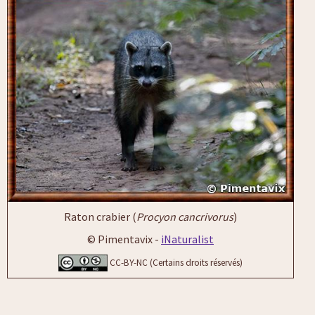
Raton crabier (
Procyon cancrivorus
)
© Pimentavix -
iNaturalist
CC-BY-NC (Certains droits réservés)