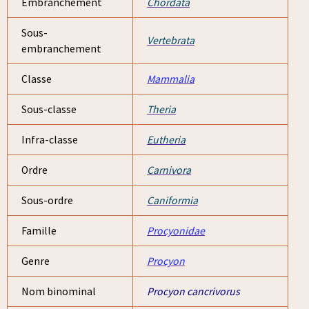
Embranchement
Chordata
Sous-
Vertebrata
embranchement
Classe
Mammalia
Sous-classe
Theria
Infra-classe
Eutheria
Ordre
Carnivora
Sous-ordre
Caniformia
Famille
Procyonidae
Genre
Procyon
Nom binominal
Procyon cancrivorus