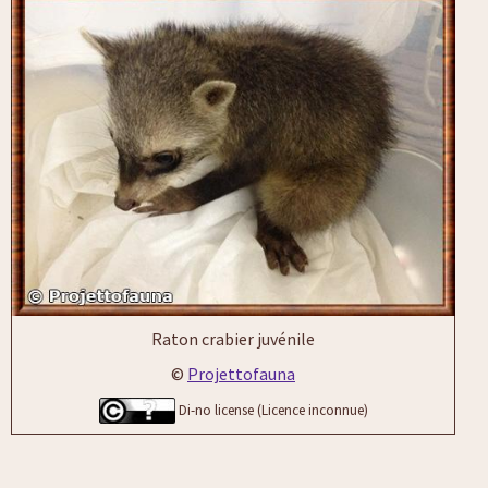
Raton crabier juvénile
©
Projettofauna
Di-no license (Licence inconnue)