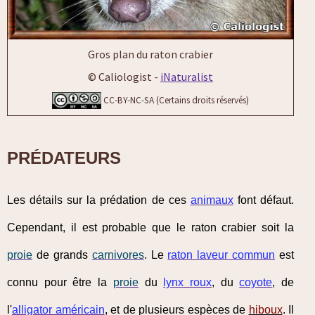
Gros plan du raton crabier
© Caliologist -
iNaturalist
CC-BY-NC-SA (Certains droits réservés)
PRÉDATEURS
Les détails sur la prédation de ces
animaux
font défaut.
Cependant, il est probable que le raton crabier soit la
proie
de grands
carnivores
. Le
raton laveur commun
est
connu pour être la
proie
du
lynx roux
, du
coyote
, de
l'
alligator américain
, et de plusieurs espèces de
hiboux
. Il