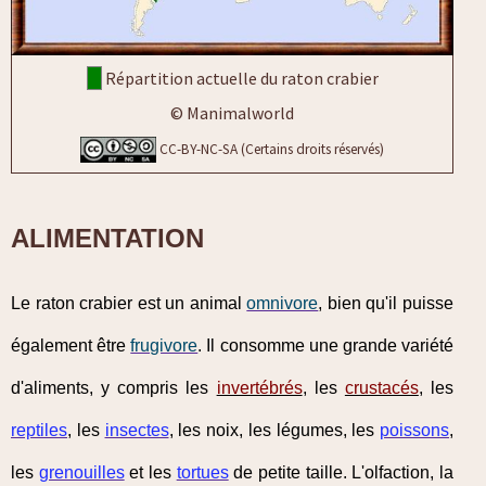
Répartition actuelle du raton crabier
© Manimalworld
CC-BY-NC-SA (Certains droits réservés)
ALIMENTATION
Le raton crabier est un animal
omnivore
, bien qu'il puisse
également être
frugivore
. Il consomme une grande variété
d'aliments, y compris les
invertébrés
, les
crustacés
, les
reptiles
, les
insectes
, les noix, les légumes, les
poissons
,
les
grenouilles
et les
tortues
de petite taille. L'olfaction, la