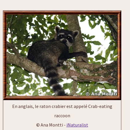
En anglais, le raton crabier est appelé Crab-eating
raccoon
© Ana Montti -
iNaturalist