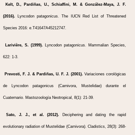
Kelt, D., Pardiñas, U., Schiaffini, M. & González-Maya, J. F.
(2016).
Lyncodon patagonicus. The IUCN Red List of Threatened
Species 2016: e.T41647A45212747.
Larivière, S. (1999).
Lyncodon patagonicus. Mammalian Species,
622: 1-3.
Prevosti, F. J. & Pardiñas, U. F. J. (2001).
Variaciones corológicas
de Lyncodon patagonicus (Carnivora, Mustelidae) durante el
Cuaternario. Mastozoología Neotropical, 8(1): 21-39.
Sato, J. J., et al. (2012).
Deciphering and dating the rapid
evolutionary radiation of Mustelidae (Carnivora). Cladistics, 28(3): 268-