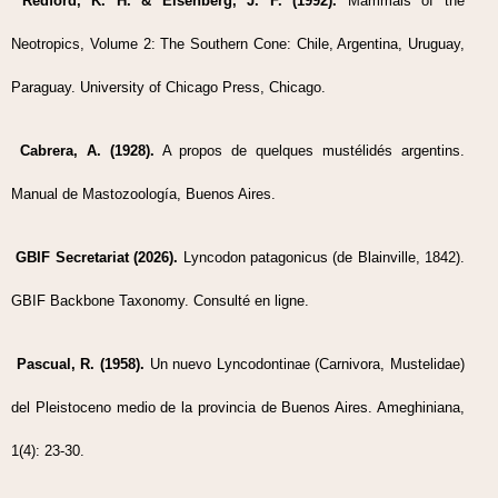
Redford, K. H. & Eisenberg, J. F. (1992).
Mammals of the
Neotropics, Volume 2: The Southern Cone: Chile, Argentina, Uruguay,
Paraguay. University of Chicago Press, Chicago.
Cabrera, A. (1928).
A propos de quelques mustélidés argentins.
Manual de Mastozoología, Buenos Aires.
GBIF Secretariat (2026).
Lyncodon patagonicus (de Blainville, 1842).
GBIF Backbone Taxonomy. Consulté en ligne.
Pascual, R. (1958).
Un nuevo Lyncodontinae (Carnivora, Mustelidae)
del Pleistoceno medio de la provincia de Buenos Aires. Ameghiniana,
1(4): 23-30.