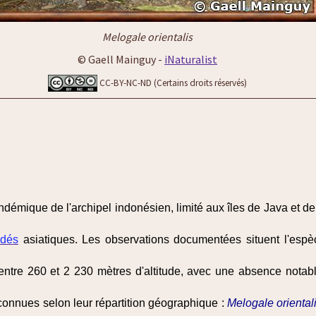
Melogale orientalis
© Gaell Mainguy -
iNaturalist
CC-BY-NC-ND (Certains droits réservés)
ndémique de l'archipel indonésien, limité aux îles de Java et de 
idés
asiatiques. Les observations documentées situent l'esp
entre 260 et 2 230 mètres d'altitude, avec une absence notabl
connues selon leur répartition géographique :
Melogale orientali