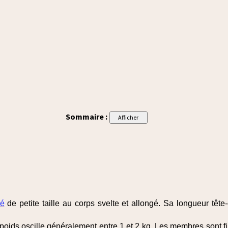
Sommaire :
dé
de petite taille au corps svelte et allongé. Sa longueur têt
oids oscille généralement entre 1 et 2 kg. Les membres sont fin