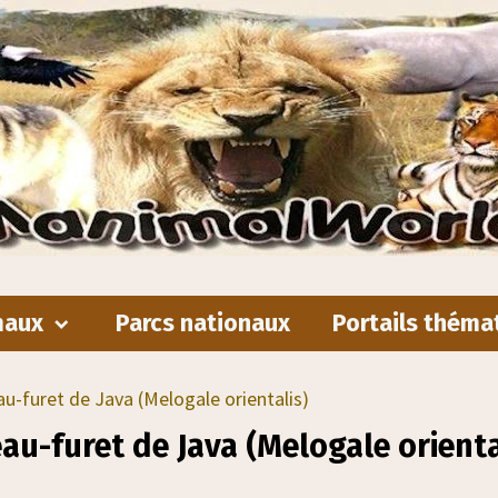
maux
Parcs nationaux
Portails théma
au-furet de Java (Melogale orientalis)
eau-furet de Java (Melogale orienta