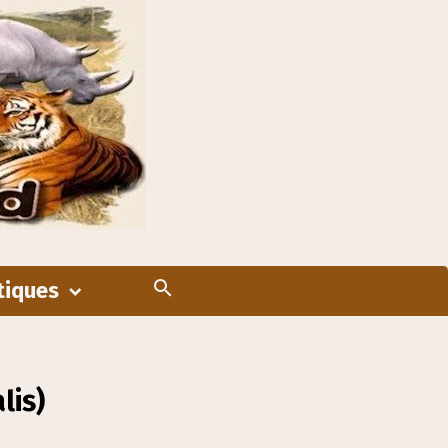
tiques
lis)