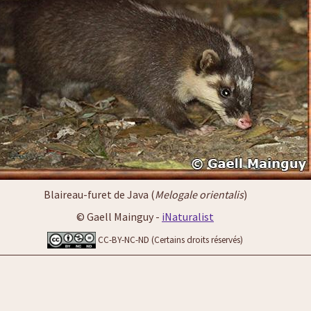
Blaireau-furet de Java (
Melogale orientalis
)
© Gaell Mainguy -
iNaturalist
CC-BY-NC-ND (Certains droits réservés)