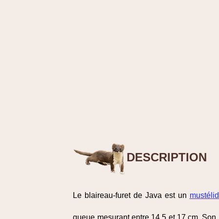
DESCRIPTION
Le blaireau-furet de Java est un
mustéli
queue mesurant entre 14,5 et 17 cm. Son p