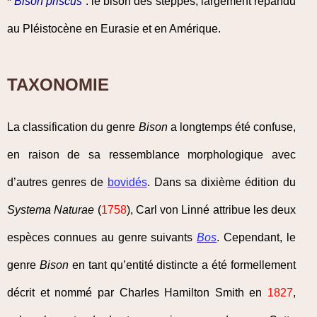
*
Bison priscus
: le bison des steppes, largement répandu
au Pléistocène en Eurasie et en Amérique.
TAXONOMIE
La classification du genre
Bison
a longtemps été confuse,
en raison de sa ressemblance morphologique avec
d’autres genres de
bovidés
. Dans sa dixième édition du
Systema Naturae
(
1758
), Carl von Linné attribue les deux
espèces connues au genre suivants
Bos
. Cependant, le
genre
Bison
en tant qu’entité distincte a été formellement
décrit et nommé par Charles Hamilton Smith en
1827
,