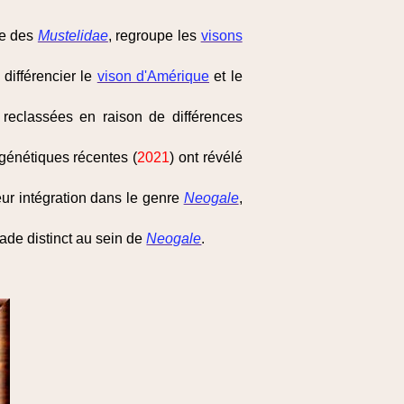
le des
Mustelidae
, regroupe les
visons
différencier le
vison d'Amérique
et le
é reclassées en raison de différences
génétiques récentes (
2021
) ont révélé
ur intégration dans le genre
Neogale
,
de distinct au sein de
Neogale
.