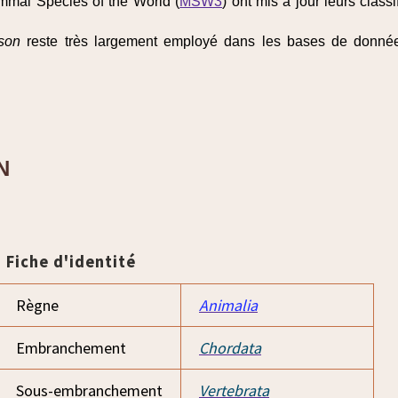
mmal Species of the World (
MSW3
) ont mis à jour leurs classi
son
reste très largement employé dans les bases de donn
N
Fiche d'identité
Règne
Animalia
Embranchement
Chordata
Sous-embranchement
Vertebrata