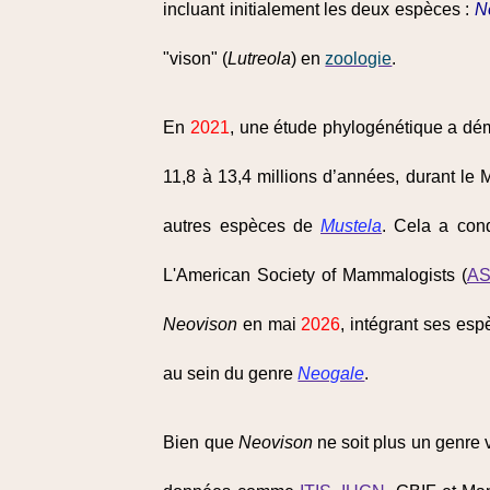
incluant initialement les deux espèces :
N
"vison" (
Lutreola
) en
zoologie
.
En
2021
, une étude phylogénétique a dé
11,8 à 13,4 millions d’années, durant le 
autres espèces de
Mustela
. Cela a cond
L'American Society of Mammalogists (
A
Neovison
en mai
2026
, intégrant ses es
au sein du genre
Neogale
.
Bien que
Neovison
ne soit plus un genre v