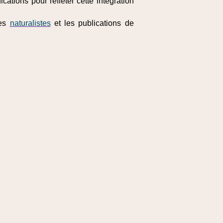
fications pour refléter cette intégration
ées
naturalistes
et les publications de