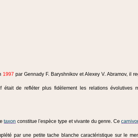
en
1997
par Gennady F. Baryshnikov et Alexey V. Abramov, il re
if était de refléter plus fidèlement les relations évolutive
Ce
taxon
constitue l'espèce type et vivante du genre. Ce
carnivo
lété par une petite tache blanche caractéristique sur le ment