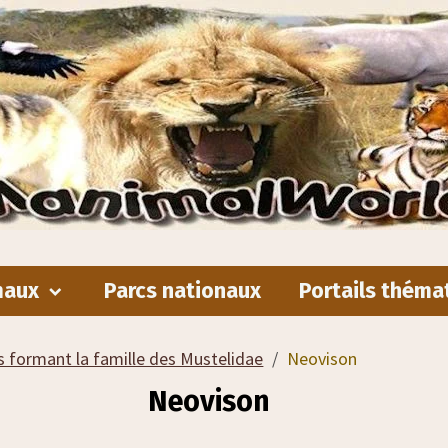
maux
Parcs nationaux
Portails théma
 formant la famille des Mustelidae
Neovison
Neovison