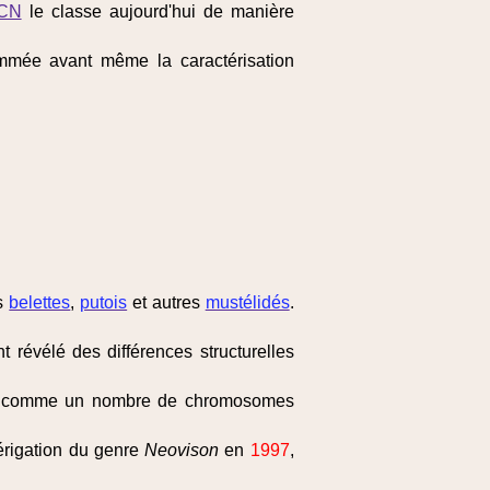
CN
le classe aujourd'hui de manière
mée avant même la caractérisation
es
belettes
,
putois
et autres
mustélidés
.
évélé des différences structurelles
ues, comme un nombre de chromosomes
’érigation du genre
Neovison
en
1997
,