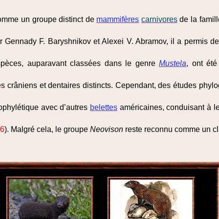
comme un groupe distinct de
mammifères
carnivores
de la famil
 Gennady F. Baryshnikov et Alexei V. Abramov, il a permis de 
espèces, auparavant classées dans le genre
Mustela
, ont ét
s crâniens et dentaires distincts. Cependant, des études phylo
ophylétique avec d’autres
belettes
américaines, conduisant à le
26
). Malgré cela, le groupe
Neovison
reste reconnu comme un cla