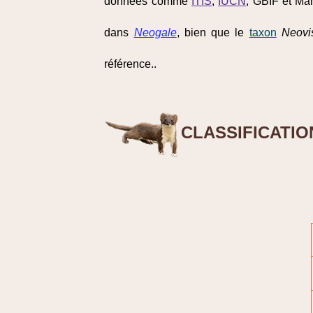
données comme
ITIS
,
IUCN
, GBIF et Ma
dans
Neogale
, bien que le
taxon
Neovi
référence..
CLASSIFICATIO