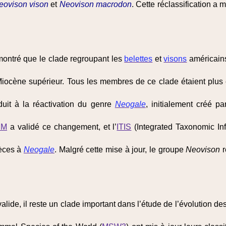
eovison vison
et
Neovison macrodon
. Cette réclassification a 
montré que le clade regroupant les
belettes
et
visons
américains
Miocène supérieur. Tous les membres de ce clade étaient plus 
uit à la réactivation du genre
Neogale
, initialement créé 
SM
a validé ce changement, et l’
ITIS
(Integrated Taxonomic Inf
pèces à
Neogale
. Malgré cette mise à jour, le groupe
Neovison
r
alide, il reste un clade important dans l’étude de l’évolution de