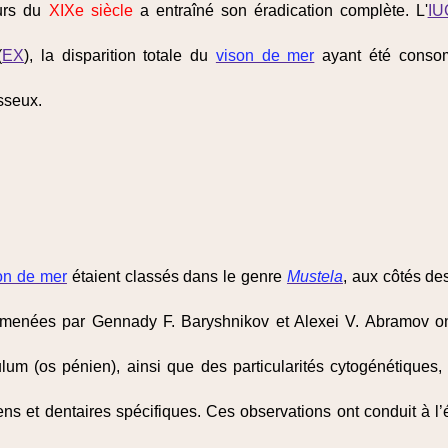
ours du
XIXe siècle
a entraîné son éradication complète. L'
IU
(
EX
), la disparition totale du
vison de mer
ayant été consom
sseux.
on de mer
étaient classés dans le genre
Mustela
, aux côtés d
enées par Gennady F. Baryshnikov et Alexei V. Abramov ont r
lum (os pénien), ainsi que des particularités cytogénétiq
iens et dentaires spécifiques. Ces observations ont conduit à l