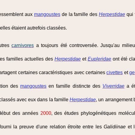
ressemblent aux
mangoustes
de la famille des
Herpestidae
qui 
elles étaient autrefois classées.
utres
carnivores
a toujours été controversée. Jusqu'au mili
es familles actuelles des
Herpestidae
et
Eupleridae
ont été cl
rtagent certaines caractéristiques avec certaines
civettes
et
ge
cation des
mangoustes
en famille distincte des
Viverridae
a ét
classés avec eux dans la famille
Herpestidae
, un arrangement 
 début des années
2000
, des études phylogénétiques molécu
ourni la preuve d'une relation étroite entre les
Galidiinae
et 