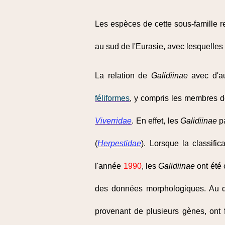
Les espèces de cette sous-famille 
au sud de l'Eurasie, avec lesquelles 
La relation de
Galidiinae
avec d'a
féliformes
, y compris les membres d
Viverridae
. En effet, les
Galidiinae
pa
(
Herpestidae
). Lorsque la classifi
l'année
1990
, les
Galidiinae
ont été 
des données morphologiques. Au
provenant de plusieurs gènes, ont f