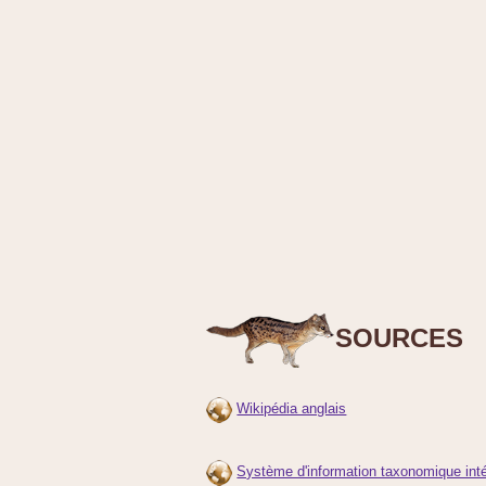
SOURCES
Wikipédia anglais
Système d'information taxonomique inté