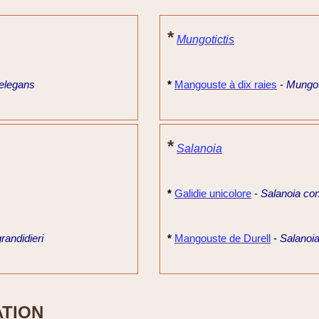
*
Mungotictis
 elegans
*
Mangouste à dix raies
-
Mungot
*
Salanoia
*
Galidie unicolore
-
Salanoia con
grandidieri
*
Mangouste de Durell
-
Salanoia 
ATION