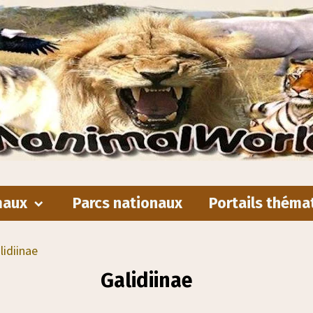
maux
Parcs nationaux
Portails théma
lidiinae
Galidiinae