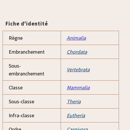
Fiche d'identité
Règne
Animalia
Embranchement
Chordata
Sous-
Vertebrata
embranchement
Classe
Mammalia
Sous-classe
Theria
Infra-classe
Eutheria
Ordre
Carnivora