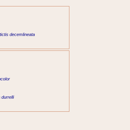
ictis decemlineata
color
durrelli