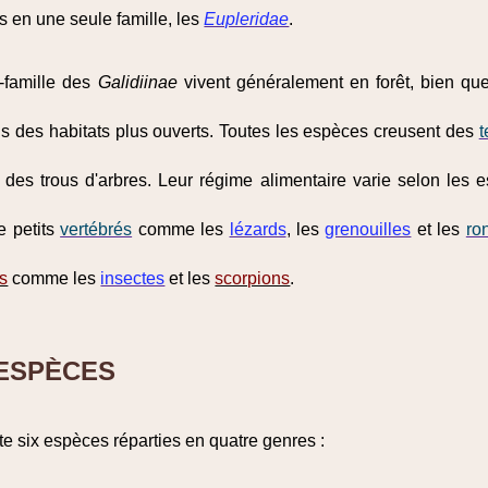
és en une seule famille, les
Eupleridae
.
-famille des
Galidiinae
vivent généralement en forêt, bien qu
s des habitats plus ouverts. Toutes les espèces creusent des
t
 des trous d'arbres. Leur régime alimentaire varie selon les
e petits
vertébrés
comme les
lézards
, les
grenouilles
et les
ro
és
comme les
insectes
et les
scorpions
.
 ESPÈCES
e six espèces réparties en quatre genres :