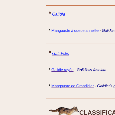
*
Galidia
*
Mangouste à queue annelée
-
Galidia
*
Galidictis
*
Galidie rayée
-
Galidictis fasciata
*
Mangouste de Grandidier
-
Galidictis 
CLASSIFIC