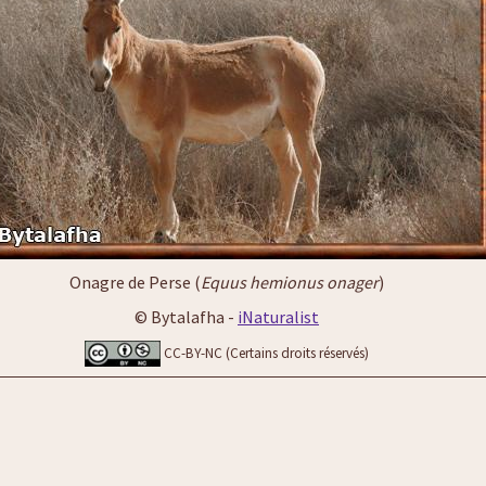
Onagre de Perse (
Equus hemionus onager
)
© Bytalafha -
iNaturalist
CC-BY-NC (Certains droits réservés)