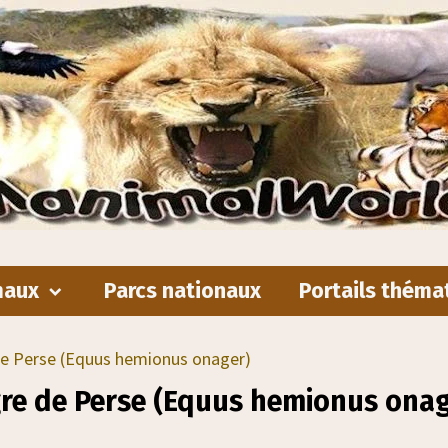
maux
Parcs nationaux
Portails théma
e Perse (Equus hemionus onager)
re de Perse (Equus hemionus onag