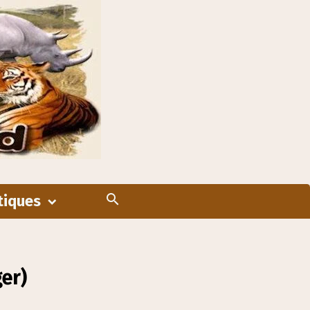
tiques
er)