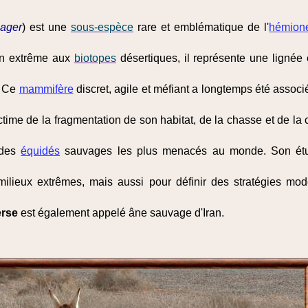
ager
) est une
sous-espèce
rare et emblématique de l'
hémion
ion extrême aux
biotopes
désertiques, il représente une lignée
. Ce
mammifère
discret, agile et méfiant a longtemps été assoc
time de la fragmentation de son habitat, de la chasse et de la 
 des
équidés
sauvages les plus menacés au monde. Son étud
ilieux extrêmes, mais aussi pour définir des stratégies mo
erse
est également appelé âne sauvage d'Iran.