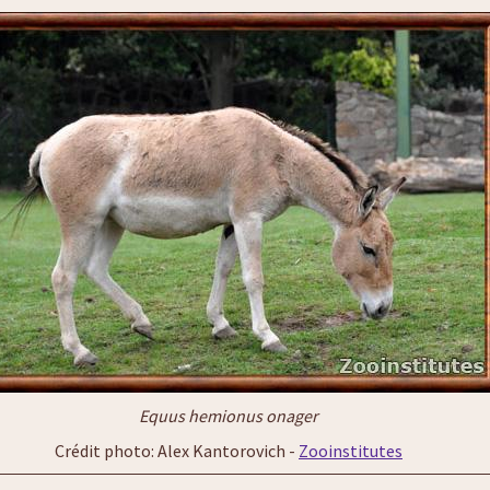
Equus hemionus onager
Crédit photo: Alex Kantorovich -
Zooinstitutes