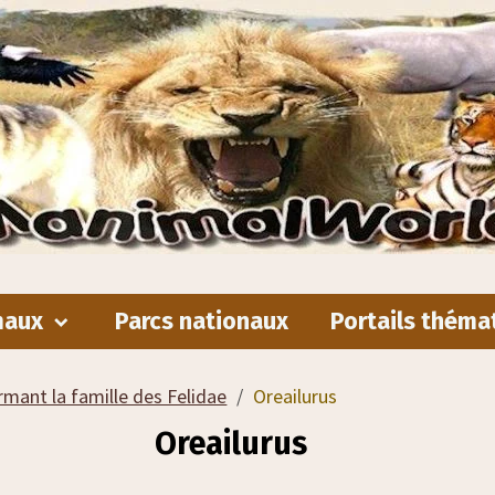
maux
Parcs nationaux
Portails théma
rmant la famille des Felidae
Oreailurus
Oreailurus