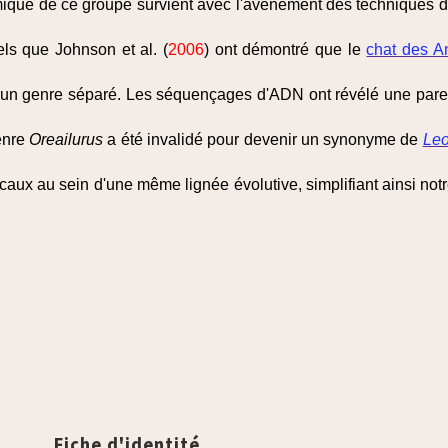
omique de ce groupe survient avec l'avènement des techniques 
els que Johnson et al. (
2006
) ont démontré que le
chat des A
d'un genre séparé. Les séquençages d'ADN ont révélé une parent
enre
Oreailurus
a été invalidé pour devenir un synonyme de
Leo
caux au sein d'une même lignée évolutive, simplifiant ainsi not
Fiche d'identité