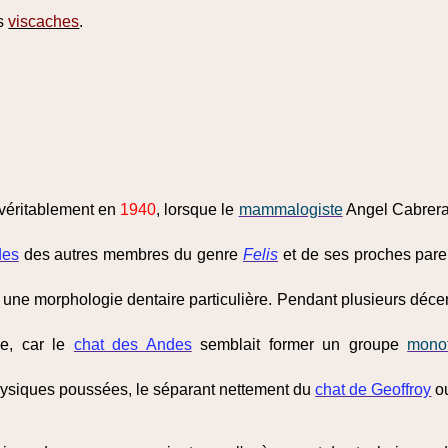
es
viscaches
.
éritablement en
1940
, lorsque le
mammalogiste
Angel Cabrera 
des
des autres membres du genre
Felis
et de ses proches pare
 une morphologie dentaire particulière. Pendant plusieurs décen
ue, car le
chat des Andes
semblait former un groupe
mono
hysiques poussées, le séparant nettement du
chat de Geoffroy
o