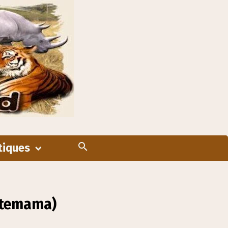
tiques
 temama)