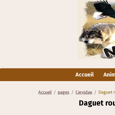
Accueil
Ani
Accueil
pages
Cervidae
Daguet 
Daguet ro