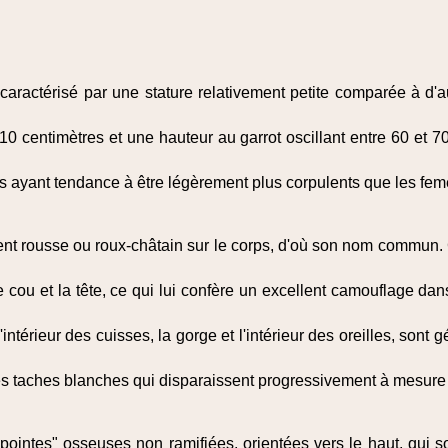
caractérisé par une stature relativement petite comparée à d'
10 centimètres et une hauteur au garrot oscillant entre 60 et 7
es ayant tendance à être légèrement plus corpulents que les fem
nt rousse ou roux-châtain sur le corps, d'où son nom commun. 
le cou et la tête, ce qui lui confère un excellent camouflage d
l'intérieur des cuisses, la gorge et l'intérieur des oreilles, sont
s taches blanches qui disparaissent progressivement à mesure q
ointes" osseuses non ramifiées, orientées vers le haut, qui son