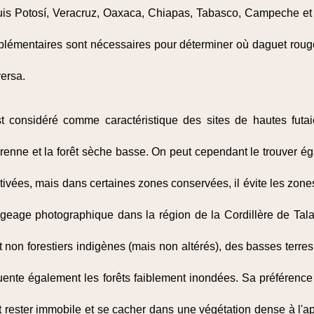
Luis Potosí, Veracruz, Oaxaca, Chiapas, Tabasco, Campeche et
plémentaires sont nécessaires pour déterminer où daguet roug
versa.
 considéré comme caractéristique des sites de hautes futaie
érenne et la forêt sèche basse. On peut cependant le trouver ég
ultivées, mais dans certaines zones conservées, il évite les zon
égeage photographique dans la région de la Cordillère de Tal
t non forestiers indigènes (mais non altérés), des basses terre
ente également les forêts faiblement inondées. Sa préférence
eut rester immobile et se cacher dans une végétation dense à l'