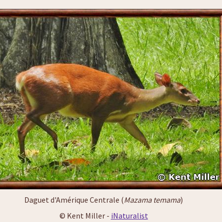
Daguet d'Amérique Centrale (
Mazama temama
)
© Kent Miller -
iNaturalist