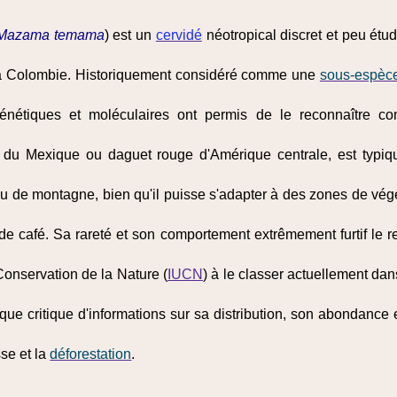
Mazama temama
) est un
cervidé
néotropical discret et peu étudi
la Colombie. Historiquement considéré comme une
sous-espèc
génétiques et moléculaires ont permis de le reconnaître c
x du Mexique ou daguet rouge d'Amérique centrale, est typ
ou de montagne, bien qu'il puisse s'adapter à des zones de vég
café. Sa rareté et son comportement extrêmement furtif le rend
Conservation de la Nature (
IUCN
) à le classer actuellement da
nque critique d'informations sur sa distribution, son abondance 
se et la
déforestation
.