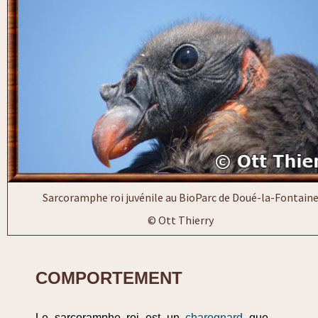
Sarcoramphe roi juvénile au BioParc de Doué-la-Fontain
© Ott Thierry
COMPORTEMENT
Le sarcoramphe roi est un
charognard
que