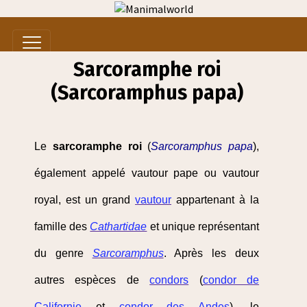
Sarcoramphe roi
(Sarcoramphus papa)
Le
sarcoramphe roi
(
Sarcoramphus papa
),
également appelé vautour pape ou vautour
royal, est un grand
vautour
appartenant à la
famille des
Cathartidae
et unique représentant
du genre
Sarcoramphus
. Après les deux
autres espèces de
condors
(
condor de
Californie
et
condor des Andes
), le