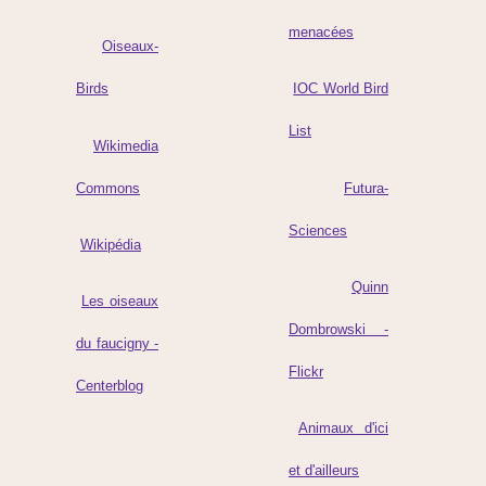
menacées
Oiseaux-
Birds
IOC World Bird
List
Wikimedia
Commons
Futura-
Sciences
Wikipédia
Quinn
Les oiseaux
Dombrowski -
du faucigny -
Flickr
Centerblog
Animaux d'ici
et d'ailleurs