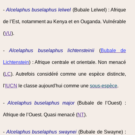
-
Alcelaphus buselaphus lelwel
(Bubale Lelwel) : Afrique
de l’Est, notamment au Kenya et en Ouganda. Vulnérable
(
VU
).
-
Alcelaphus buselaphus lichtensteinii
(
Bubale de
Lichtenstein
) : Afrique centrale et orientale. Non menacé
(
LC
). Autrefois considéré comme une espèce distincte,
l'
IUCN
le classe aujourd'hui comme une
sous-espèce
.
-
Alcelaphus buselaphus major
(Bubale de l’Ouest) :
Afrique de l’Ouest. Quasi menacé (
NT
).
-
Alcelaphus buselaphus swaynei
(Bubale de Swayne) :