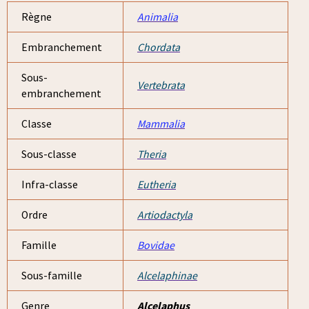
Règne
Animalia
Embranchement
Chordata
Sous-
Vertebrata
embranchement
Classe
Mammalia
Sous-classe
Theria
Infra-classe
Eutheria
Ordre
Artiodactyla
Famille
Bovidae
Sous-famille
Alcelaphinae
Genre
Alcelaphus