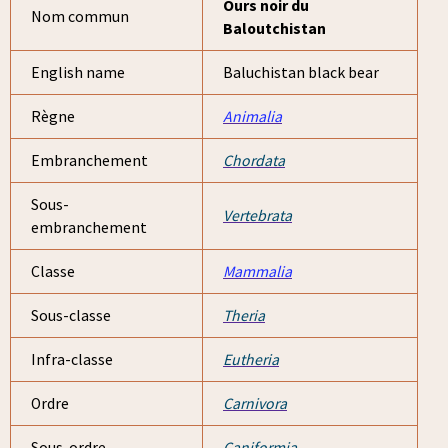
Ours noir du
Nom commun
Baloutchistan
English name
Baluchistan black bear
Règne
Animalia
Embranchement
Chordata
Sous-
Vertebrata
embranchement
Classe
Mammalia
Sous-classe
Theria
Infra-classe
Eutheria
Ordre
Carnivora
Sous-ordre
Caniformia