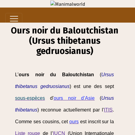
Ours noir du Baloutchistan
(Ursus thibetanus
gedruosianus)
L’
ours noir du Baloutchistan
(
Ursus
thibetanus gedruosianus
) est une des sept
sous-espèces
d'
ours noir d’Asie
(
Ursus
thibetanus
) reconnue actuellement par l'
ITIS
.
Comme ses cousins, cet
ours
est inscrit sur la
Liste rouge
de l’
IUCN
(Union Internationale