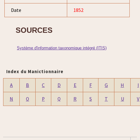
Date
1852
SOURCES
Système d'information taxonomique intégré (ITIS)
Index du Manictionnaire
A
B
C
D
E
F
G
H
I
N
O
P
Q
R
S
T
U
V