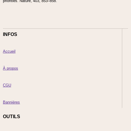
priorities. Nature, 403, 853–858.
INFOS
Accueil
À propos
CGU
Bannières
OUTILS