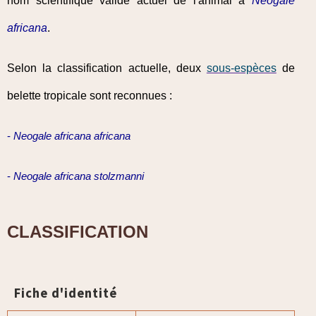
nom scientifique valide actuel de l'animal à
Neogale
africana
.
Selon la classification actuelle, deux
sous-espèces
de
belette tropicale sont reconnues :
-
Neogale africana africana
-
Neogale africana stolzmanni
CLASSIFICATION
Fiche d'identité