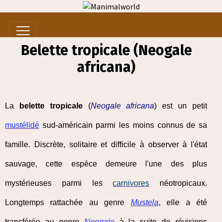
Belette tropicale (Neogale
africana)
La
belette tropicale
(
Neogale africana
) est un petit
mustélidé
sud-américain parmi les moins connus de sa
famille. Discrète, solitaire et difficile à observer à l'état
sauvage, cette espèce demeure l'une des plus
mystérieuses parmi les
carnivores
néotropicaux.
Longtemps rattachée au genre
Mustela
, elle a été
transférée au genre
Neogale
à la suite de révisions