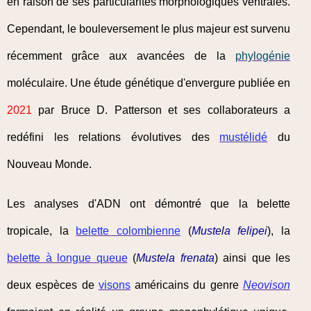
en raison de ses particularités morphologiques ventrales.
Cependant, le bouleversement le plus majeur est survenu
récemment grâce aux avancées de la
phylogénie
moléculaire. Une étude génétique d'envergure publiée en
2021
par Bruce D. Patterson et ses collaborateurs a
redéfini les relations évolutives des
mustélidé
du
Nouveau Monde.
Les analyses d'ADN ont démontré que la belette
tropicale, la
belette colombienne
(
Mustela felipei
), la
belette à longue queue
(
Mustela frenata
) ainsi que les
deux espèces de
visons
américains du genre
Neovison