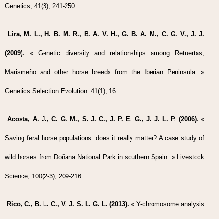
Genetics, 41(3), 241-250.
Lira, M. L., H. B. M. R., B. A. V. H., G. B. A. M., C. G. V., J. J.
(2009).
« Genetic diversity and relationships among Retuertas,
Marismeño and other horse breeds from the Iberian Peninsula. »
Genetics Selection Evolution, 41(1), 16.
Acosta, A. J., C. G. M., S. J. C., J. P. E. G., J. J. L. P. (2006).
«
Saving feral horse populations: does it really matter? A case study of
wild horses from Doñana National Park in southern Spain. » Livestock
Science, 100(2-3), 209-216.
Rico, C., B. L. C., V. J. S. L. G. L. (2013).
« Y-chromosome analysis