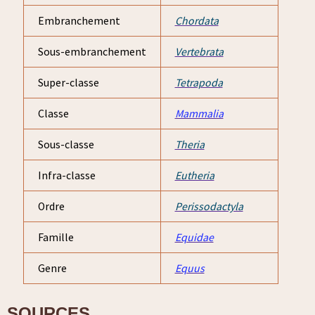
Embranchement
Chordata
Sous-embranchement
Vertebrata
Super-classe
Tetrapoda
Classe
Mammalia
Sous-classe
Theria
Infra-classe
Eutheria
Ordre
Perissodactyla
Famille
Equidae
Genre
Equus
SOURCES