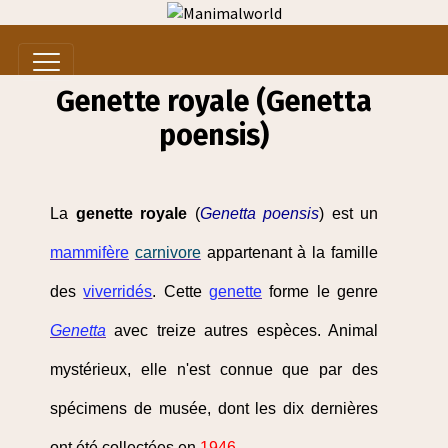
Genette royale (Genetta
poensis)
La
genette royale
(
Genetta poensis
) est un
mammifère
carnivore
appartenant à la famille
des
viverridés
. Cette
genette
forme le genre
Genetta
avec treize autres espèces. Animal
mystérieux, elle n'est connue que par des
spécimens de musée, dont les dix dernières
ont été collectées en
1946
.