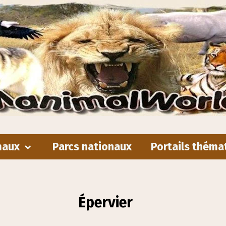
maux
Parcs nationaux
Portails théma
Épervier