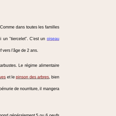
e. Comme dans toutes les familles
i un "tiercelet". C'est un
oiseau
f vers l'âge de 2 ans.
'arbustes. Le régime alimentaire
ives
et le
pinson des arbres
, bien
pénurie de nourriture, il mangera
le pond généralement 5 ou 6 oeufs