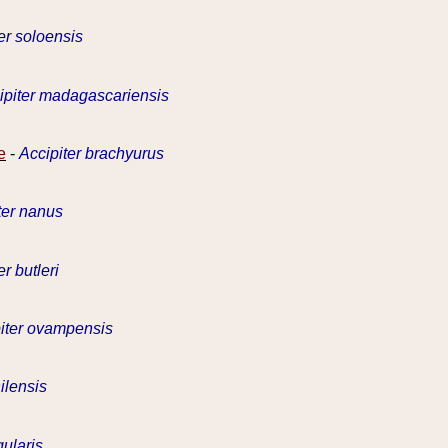
er soloensis
ipiter madagascariensis
e
-
Accipiter brachyurus
ter nanus
er butleri
iter ovampensis
ilensis
gularis