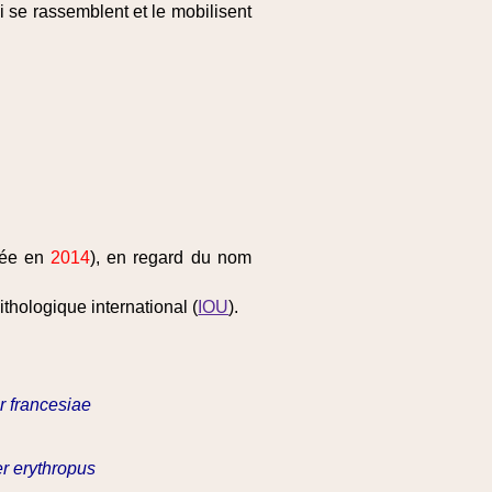
 se rassemblent et le mobilisent
tée en
2014
), en regard du nom
thologique international (
IOU
).
r francesiae
er erythropus