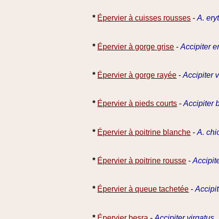
*
Épervier à cuisses rousses
-
A. er
*
Épervier à gorge grise
-
Accipiter 
*
Épervier à gorge rayée
-
Accipiter v
*
Épervier à pieds courts
-
Accipiter 
*
Épervier à poitrine blanche
-
A. chi
*
Épervier à poitrine rousse
-
Accipit
*
Épervier à queue tachetée
-
Accipit
*
Épervier besra
-
Accipiter virgatus