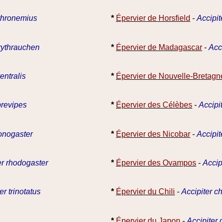
ythronemius
*
Épervier de Horsfield
-
Accipit
erythrauchen
*
Épervier de Madagascar
-
Acc
entralis
*
Épervier de Nouvelle-Bretagn
brevipes
*
Épervier des Célèbes
-
Accipi
onogaster
*
Épervier des Nicobar
-
Accipit
er rhodogaster
*
Épervier des Ovampos
-
Accip
er trinotatus
*
Épervier du Chili
-
Accipiter ch
*
Épervier du Japon
-
Accipiter 