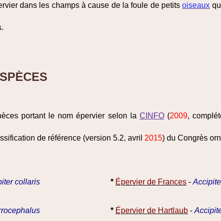
rvier dans les champs à cause de la foule de petits
oiseaux
qui
s.
ESPÈCES
pèces portant le nom épervier selon la
CINFO
(
2009
, complé
ssification de référence (version 5.2, avril
2015
) du Congrès orni
iter collaris
*
Épervier de Frances
-
Accipite
irrocephalus
*
Épervier de Hartlaub
-
Accipit