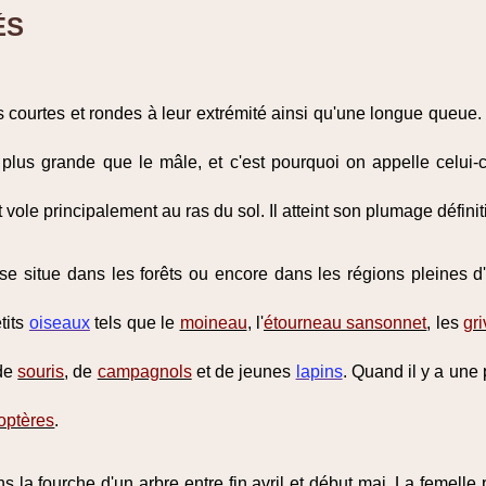
ÉS
les courtes et rondes à leur extrémité ainsi qu'une longue queu
s plus grande que le mâle, et c'est pourquoi on appelle celui-c
ole principalement au ras du sol. Il atteint son plumage définiti
r se situe dans les forêts ou encore dans les régions pleines d
tits
oiseaux
tels que le
moineau
, l'
étourneau sansonnet
, les
gr
 de
souris
, de
campagnols
et de jeunes
lapins
. Quand il y a une 
optères
.
ns la fourche d'un arbre entre fin avril et début mai. La femel