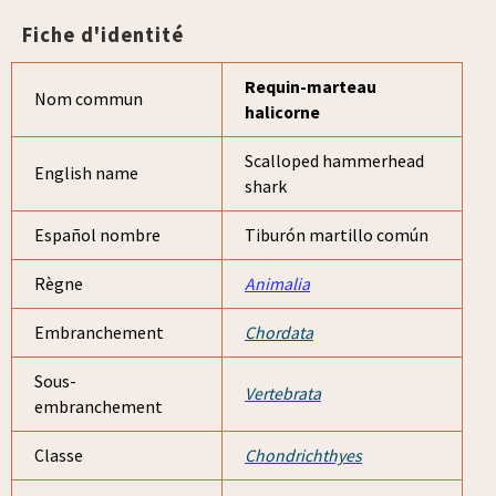
Fiche d'identité
Requin-marteau
Nom commun
halicorne
Scalloped hammerhead
English name
shark
Español nombre
Tiburón martillo común
Règne
Animalia
Embranchement
Chordata
Sous-
Vertebrata
embranchement
Classe
Chondrichthyes