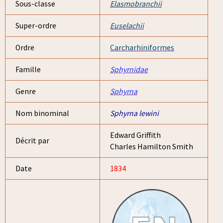
Sous-classe
Elasmobranchii
Super-ordre
Euselachii
Ordre
Carcharhiniformes
Famille
Sphyrnidae
Genre
Sphyrna
Nom binominal
Sphyrna lewini
Edward Griffith
Décrit par
Charles Hamilton Smith
Date
1834