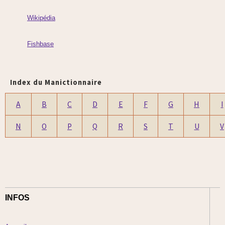
Wikipédia
Fishbase
Index du Manictionnaire
A
B
C
D
E
F
G
H
I
N
O
P
Q
R
S
T
U
V
INFOS