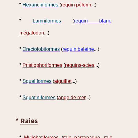
*
Hexanchiformes
(
requin pèlerin
...)
*
Lamniformes
(
requin blanc
,
mégalodon
...)
*
Orectolobiformes
(
requin baleine
...)
*
Pristiophoriformes
(
requins-scies
...)
*
Squaliformes
(
aiguillat
...)
*
Squatiniformes
(
ange de mer
...)
*
Raies
*
Myliobatiformes
(
raie pastenague
,
raie