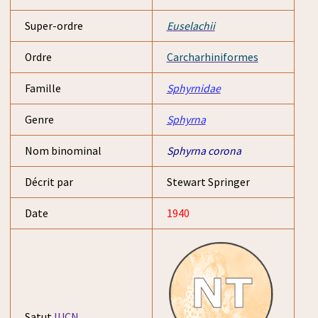
Super-ordre
Euselachii
Ordre
Carcharhiniformes
Famille
Sphyrnidae
Genre
Sphyrna
Nom binominal
Sphyrna corona
Décrit par
Stewart Springer
Date
1940
Satut
IUCN