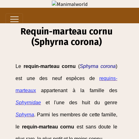
Requin-marteau cornu
(Sphyrna corona)
Le
requin-marteau cornu
(
Sphyrna corona
)
est une des neuf espèces de
requins-
marteaux
appartenant à la famille des
Sphyrnidae
et l'une des huit du genre
Sphyrna
. Parmi les membres de cette famille,
le
requin-marteau cornu
est sans doute le
plus rare, le plus petit et le moins connu.