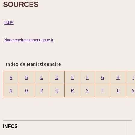
SOURCES
INRS
Notre-environnement.gouv.fr
Index du Manictionnaire
A
B
C
D
E
F
G
H
I
N
O
P
Q
R
S
T
U
V
INFOS