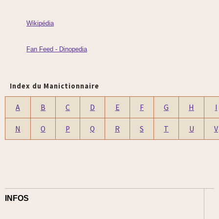
Wikipédia
Fan Feed - Dinopedia
Index du Manictionnaire
A
B
C
D
E
F
G
H
I
N
O
P
Q
R
S
T
U
V
INFOS