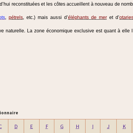
d’hui reconstituées et les côtes accueillent à nouveau de nom
ots
,
pétrels
, etc.) mais aussi d’
éléphants de mer
et d’
otarie
erve naturelle. La zone économique exclusive est quant à ell
ionnaire
C
D
E
F
G
H
I
J
K