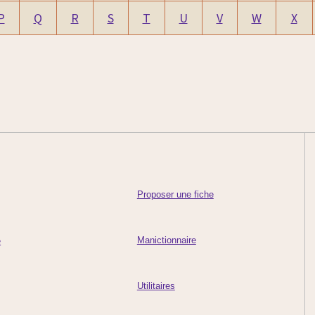
P
Q
R
S
T
U
V
W
X
Proposer une fiche
Manictionnaire
e
Utilitaires