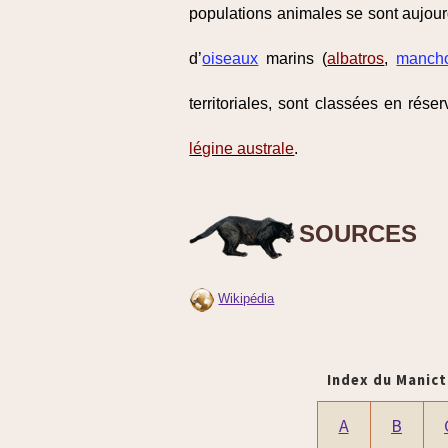
populations animales se sont aujour
d’
oiseaux
marins (
albatros
,
manch
territoriales, sont classées en rés
légine australe
.
SOURCES
Wikipédia
Index du Manict
A
B