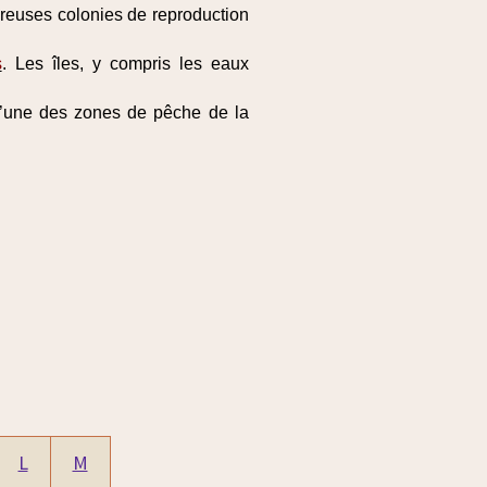
breuses colonies de reproduction
s
. Les îles, y compris les eaux
e l’une des zones de pêche de la
L
M