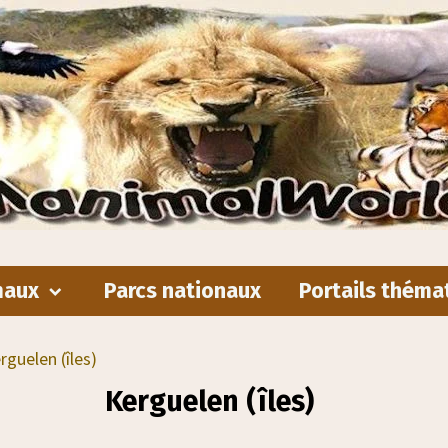
maux
Parcs nationaux
Portails théma
rguelen (îles)
Kerguelen (îles)