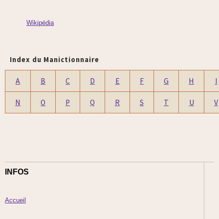
Wikipédia
Index du Manictionnaire
A
B
C
D
E
F
G
H
I
N
O
P
Q
R
S
T
U
V
INFOS
Accueil