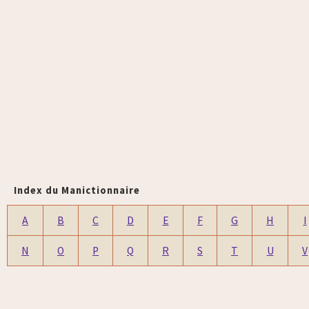
Index du Manictionnaire
A
B
C
D
E
F
G
H
I
N
O
P
Q
R
S
T
U
V