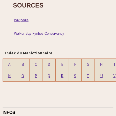
SOURCES
Wikipédia
Walker Bay Fynbos Conservancy
Index du Manictionnaire
A
B
C
D
E
F
G
H
I
N
O
P
Q
R
S
T
U
V
INFOS