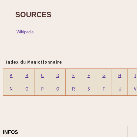
SOURCES
Wikipedia
Index du Manictionnaire
A
B
C
D
E
F
G
H
I
N
O
P
Q
R
S
T
U
V
INFOS