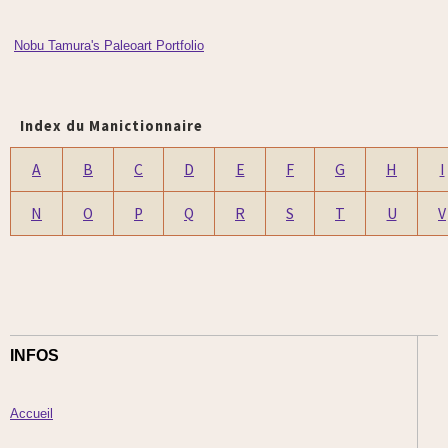
Nobu Tamura's Paleoart Portfolio
Index du Manictionnaire
A
B
C
D
E
F
G
H
I
N
O
P
Q
R
S
T
U
V
INFOS
Accueil