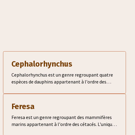
Cephalorhynchus
Cephalorhynchus est un genre regroupant quatre
espèces de dauphins appartenant à l'ordre des
cétacés. L'espèce la plus connue est le dauphin de
Commerson
Feresa
Feresa est un genre regroupant des mammifères
marins appartenant à l'ordre des cétacés. L'unique
membre de ce genre est l'orque pygmée (Feresa