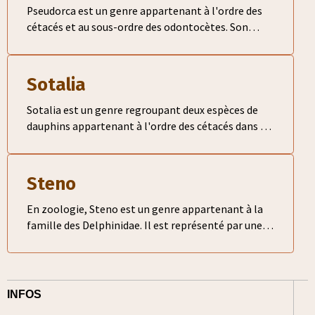
Pseudorca est un genre appartenant à l'ordre des
cétacés et au sous-ordre des odontocètes. Son
unique représentant est le pseudorque (Pseudorca
crassidens)
Sotalia
Sotalia est un genre regroupant deux espèces de
dauphins appartenant à l'ordre des cétacés dans la
famille des Delphinidae Ce genre comprend deux
espèces de dauphins
Steno
En zoologie, Steno est un genre appartenant à la
famille des Delphinidae. Il est représenté par une
espèce le dauphin à bec étroit (Steno bredanensis)
INFOS