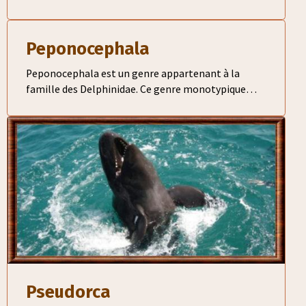
est l'orque (Orcinus orca), également appelée
épaulard
Peponocephala
Peponocephala est un genre appartenant à la
famille des Delphinidae. Ce genre monotypique
comporte une seule espèce, le dauphin d'Electre
(Peponocephala electra)
Pseudorca